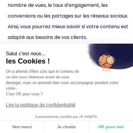
nombre de vues, le taux d’engagement, les
conversions ou les partages sur les réseaux sociaux.
Ainsi, vous pourrez mieux savoir si votre contenu est
adapté aux besoins de vos clients.
Salut c'est nous...
6. Suivi après vente
les Cookies !
On a attendu d'être sûrs que le contenu de
Stratégie essentielle afin de maintenir des relations
ce site vous intéresse avant de vous
déranger, mais on aimerait bien vous accompagner pendant votre
solides entre vous et vos clients après l’achat, le suivi
visite...
C'est OK pour vous ?
après vente consiste à continuer d’engager le client, à
Lire la politique de confidentialité
résoudre des problèmes éventuels et à renforcer sa
satisfaction. Cela passe par plusieurs points :
Consentements certifiés par
Non merci
Je choisis
OK pour moi