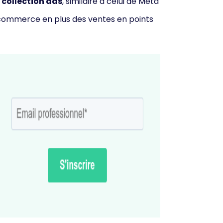
collection ads
, similaire à celui de Meta
c
ommerce en plus des ventes en points